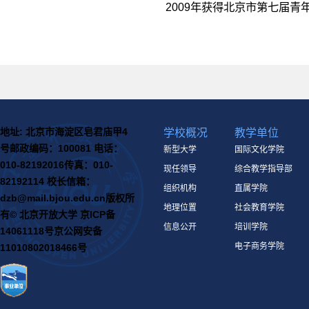
2009年获得北京市第七届
地址: 北京市海淀区皂君庙甲4
学校概况
教学单位
号
邮政编码：100081
电话：
新型大学
国际文化学院
010-82192016
传真：010-
现任领导
综合教学指导部
82192114
校长信箱：
组织机构
直属学院
dzb@mail.bjou.edu.cn
版权所
地理位置
社会教育学院
有© 北京开放大学
京ICP备
信息公开
培训学院
14061118号
京公网安备
电子商务学院
11010802018466号