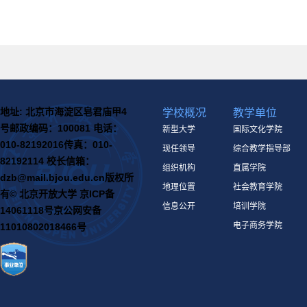
地址: 北京市海淀区皂君庙甲4
学校概况
教学单位
号
邮政编码：100081
电话：
新型大学
国际文化学院
010-82192016
传真：010-
现任领导
综合教学指导部
82192114
校长信箱：
组织机构
直属学院
dzb@mail.bjou.edu.cn
版权所
地理位置
社会教育学院
有© 北京开放大学
京ICP备
信息公开
培训学院
14061118号
京公网安备
电子商务学院
11010802018466号