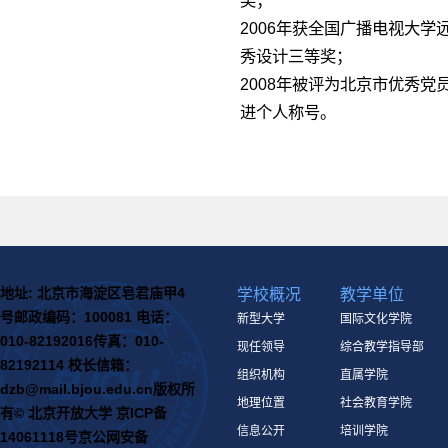
奖；
2006年获全国广播电视大
秀设计三等奖；
2008年被评为北京市优秀党
进个人称号。
地址: 北京市海淀区皂君庙甲4
学校概况
教学单位
号
邮政编码：100081
电话：
新型大学
国际文化学院
010-82192016
传真：010-
现任领导
综合教学指导部
82192114
校长信箱：
组织机构
直属学院
dzb@mail.bjou.edu.cn
版权所
地理位置
社会教育学院
有© 北京开放大学
京ICP备
信息公开
培训学院
14061118号
京公网安备